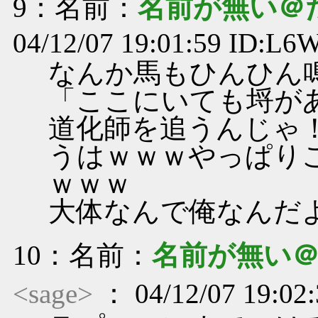
9
：名前：
名前が無い＠
04/12/07 19:01:59 ID:L
なんか馬もひんひん
「ここにいても埒が
道化師を追うんじゃ
うはｗｗｗやっぱり
ｗｗｗ
大体なんで俺なんだ
10
：名前：
名前が無い
<sage>
： 04/12/07 19:02