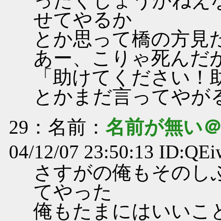
ったくしょうがねえ
せてやるか
とか思って橋の方見
あー、こりゃ死んだ
「助けてください！
とかまだ言ってやが
29
：名前：
名前が無い
04/12/07 23:50:13 ID:Q
さすがの俺もそのし
てやった
俺もたまにはいいこ