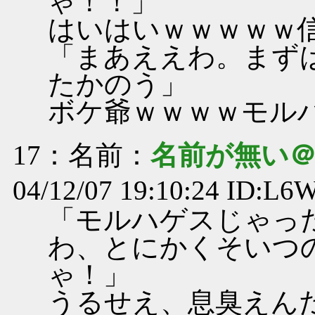
ゃ！！」
はいはいｗｗｗｗｗ
「まあええわ。まず
たかのう」
ボケ爺ｗｗｗｗモル
17
：名前：
名前が無い
04/12/07 19:10:24 ID:L
「モルハゲスじゃっ
わ、とにかくそいつ
ゃ！」
うるせえ、息臭えん