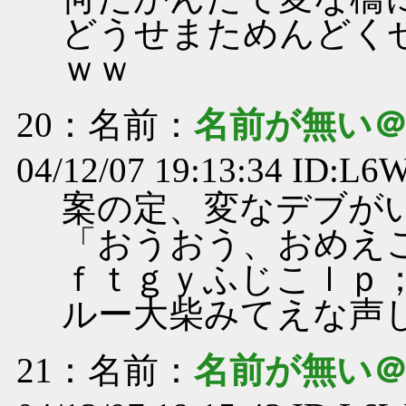
どうせまためんどく
ｗｗ
20
：名前：
名前が無い
04/12/07 19:13:34 ID:L
案の定、変なデブが
「おうおう、おめえ
ｆｔｇｙふじこｌｐ
ルー大柴みてえな声
21
：名前：
名前が無い