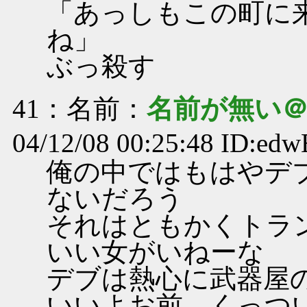
「あっしもこの町に
ね」
ぶっ殺す
41
：名前：
名前が無い
04/12/08 00:25:48 ID:edw
俺の中ではもはやデ
ないだろう
それはともかくトラ
いい女がいねーな
デブは熱心に武器屋
いいよお前、くっつ