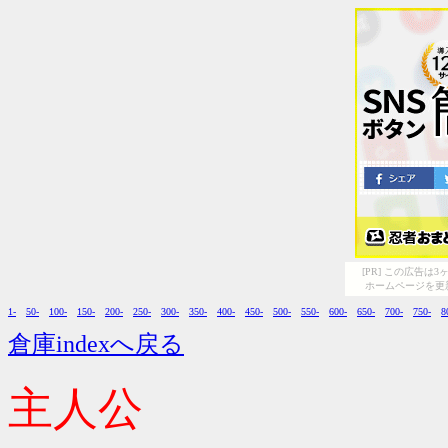
[PR] この広告
ホームページを更
1-
50-
100-
150-
200-
250-
300-
350-
400-
450-
500-
550-
600-
650-
700-
750-
8
倉庫indexへ戻る
主人公