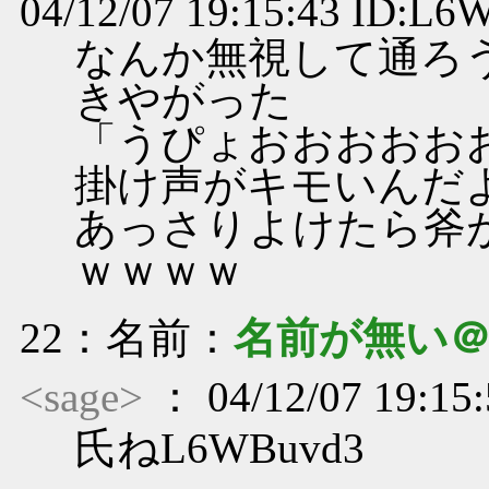
04/12/07 19:15:43 ID:L
なんか無視して通ろ
きやがった
「うぴょおおおおお
掛け声がキモいんだ
あっさりよけたら斧
ｗｗｗｗ
22
：名前：
名前が無い
<sage>
： 04/12/07 19:15
氏ねL6WBuvd3