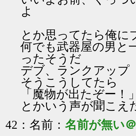
よ
とか思ってたら俺に
何でも武器屋の男と
ったそうだ
デブ、ランクアップ
そうこうしてたら
「魔物が出たぞー！
とかいう声が聞こえ
42
：名前：
名前が無い